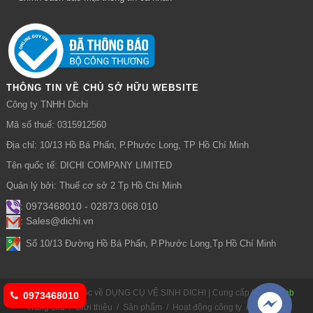
THÔNG TIN VỀ CHỦ SỞ HỮU WEBSITE
Công ty TNHH Dichi
Mã số thuế: 0315912560
Địa chỉ: 10/13 Hồ Bá Phấn, P.Phước Long, TP Hồ Chí Minh
Tên quốc tế: DICHI COMPANY LIMITED
Quản lý bởi: Thuế cơ sở 2 Tp Hồ Chí Minh
: 0973468010 - 02873.068.010
: Sales@dichi.vn
:
Số 10/13 Đường Hồ Bá Phấn, P.Phước Long,Tp Hồ Chí Minh
© Bản quyền thuộc về DỤNG CỤ VỆ SINH DICHI | Cung cấp bởi
Bizweb
0973468010
Trang chủ
/
Giới thiệu
/
Sản phẩm
/
Hoạt động công ty
/
Liên hệ
/