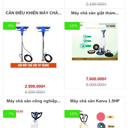
2.190.000₫
CẦN ĐIỀU KHIỂN MÁY CHÀ...
Máy chà sàn giặt thảm...
- 9%
- 16%
7.600.000₫
9.000.000₫
2.900.000₫
3.200.000₫
Máy chà sàn công nghiệp...
Máy chà sàn Karva 1.5HP
- 7%
- 16%