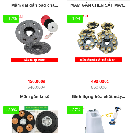
Mâm gai gắn pad chà...
MÂM GẮN CHÉN SẮT MÁY...
- 17%
- 12%
450.000₫
490.000₫
540.000₫
560.000₫
Mâm gắn lá số
Bình đựng hóa chất máy...
- 30%
- 27%