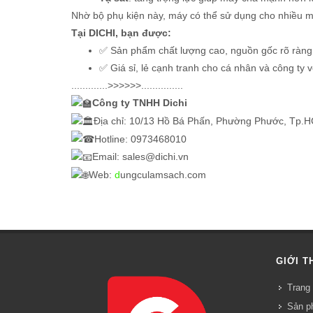
Nhờ bộ phụ kiện này, máy có thể sử dụng cho nhiều 
Tại DICHI, bạn được:
✅ Sản phẩm chất lượng cao, nguồn gốc rõ ràng
✅ Giá sỉ, lẻ cạnh tranh cho cá nhân và công ty v
.............>>>>>>...............
Công ty TNHH Dichi
Địa chỉ: 10/13 Hồ Bá Phấn, Phường Phước, Tp.
Hotline: 0973468010
Email: sales@dichi.vn
Web:
d
ungculamsach.com
GIỚI T
Trang 
Sản p