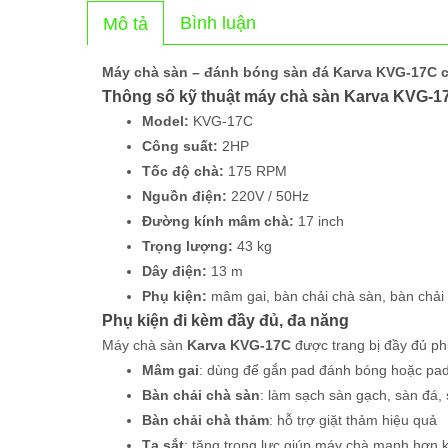
Bình luận
Mô tả
Máy chà sàn – đánh bóng sàn đá Karva KVG-17C 
Thông số kỹ thuật máy chà sàn Karva KVG-1
Model:
KVG-17C
Công suất:
2HP
Tốc độ chà:
175 RPM
Nguồn điện:
220V / 50Hz
Đường kính mâm chà:
17 inch
Trọng lượng:
43 kg
Dây điện:
13 m
Phụ kiện:
mâm gai, bàn chải chà sàn, bàn chải 
Phụ kiện đi kèm đầy đủ, đa năng
Máy chà sàn
Karva KVG-17C
được trang bị đầy đủ phụ
Mâm gai
: dùng để gắn pad đánh bóng hoặc pa
Bàn chải chà sàn
: làm sạch sàn gạch, sàn đá,
Bàn chải chà thảm
: hỗ trợ giặt thảm hiệu quả
Tạ sắt
: tăng trọng lực giúp máy chà mạnh hơn k