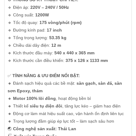
🔹 Điện áp:
220V – 240V / 50Hz
🔹 Công suất:
1200W
🔹 Tốc độ quay:
175 vòng/phút (rpm)
🔹 Đường kính pad:
17 inch
🔹 Tổng trọng lượng:
53.35 kg
🔹 Chiều dài dây điện:
12 m
🔹 Kích thước đầu máy:
540 x 440 x 365 mm
🔹 Kích thước cần điều khiển:
375 x 126 x 1133 mm
✅
TÍNH NĂNG & ƯU ĐIỂM NỔI BẬT:
🔸 Đánh sạch hiệu quả các bề mặt:
sàn gạch, sàn đá, sàn
sơn Epoxy, thảm
🔸
Motor 100% lõi đồng
, hoạt động bền bỉ
🔸 Thiết kế
siêu tụ điện đôi
, tăng lực kéo – giảm hao điện
🔸 Động cơ làm mát hiệu suất cao, vận hành ổn định liên tục
🔸 Trọng lượng đầm giúp ép lực tốt – làm sạch sâu hơn
🌏
Công nghệ sản xuất: Thái Lan