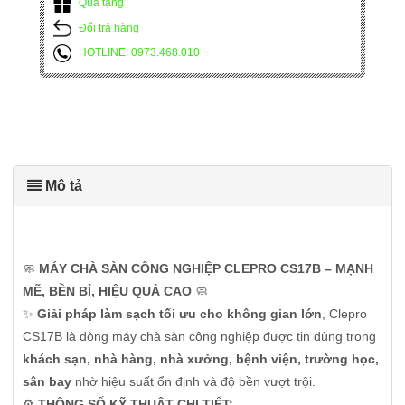
Quà tặng
Đổi trả hàng
HOTLINE: 0973.468.010
Mô tả
🧼
MÁY CHÀ SÀN CÔNG NGHIỆP CLEPRO CS17B – MẠNH
MẼ, BỀN BỈ, HIỆU QUẢ CAO
🧼
✨
Giải pháp làm sạch tối ưu cho không gian lớn
, Clepro
CS17B là dòng máy chà sàn công nghiệp được tin dùng trong
khách sạn, nhà hàng, nhà xưởng, bệnh viện, trường học,
sân bay
nhờ hiệu suất ổn định và độ bền vượt trội.
⚙️
THÔNG SỐ KỸ THUẬT CHI TIẾT: