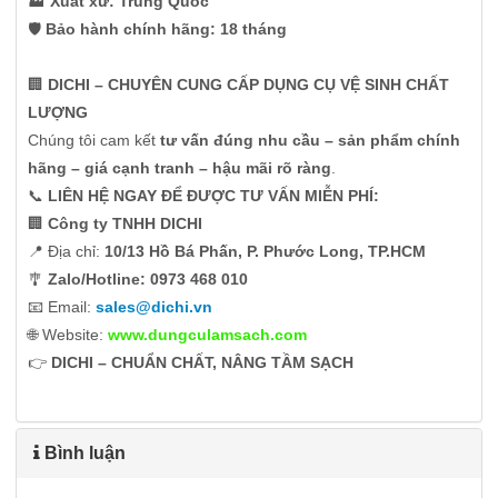
🏭
Xuất xứ: Trung Quốc
🛡️
Bảo hành chính hãng: 18 tháng
🏢
DICHI – CHUYÊN CUNG CẤP DỤNG CỤ VỆ SINH CHẤT
LƯỢNG
Chúng tôi cam kết
tư vấn đúng nhu cầu – sản phẩm chính
hãng – giá cạnh tranh – hậu mãi rõ ràng
.
📞
LIÊN HỆ NGAY ĐỂ ĐƯỢC TƯ VẤN MIỄN PHÍ:
🏢
Công ty TNHH DICHI
📍 Địa chỉ:
10/13 Hồ Bá Phấn, P. Phước Long, TP.HCM
🎐
Zalo/Hotline:
0973 468 010
📧 Email:
sales@dichi.vn
🌐 Website:
www.dungculamsach.com
👉
DICHI – CHUẨN CHẤT, NÂNG TẦM SẠCH
Bình luận