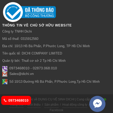
THÔNG TIN VỀ CHỦ SỞ HỮU WEBSITE
Công ty TNHH Dichi
Mã số thuế: 0315912560
Địa chỉ: 10/13 Hồ Bá Phấn, P.Phước Long, TP Hồ Chí Minh
Tên quốc tế: DICHI COMPANY LIMITED
Quản lý bởi: Thuế cơ sở 2 Tp Hồ Chí Minh
: 0973468010 - 02873.068.010
: Sales@dichi.vn
:
Số 10/13 Đường Hồ Bá Phấn, P.Phước Long,Tp Hồ Chí Minh
© Bản quyền thuộc về DỤNG CỤ VỆ SINH DICHI | Cung cấp bởi
Bizweb
0973468010
Trang chủ
/
Giới thiệu
/
Sản phẩm
/
Hoạt động công ty
/
Liên hệ
/
Facebook