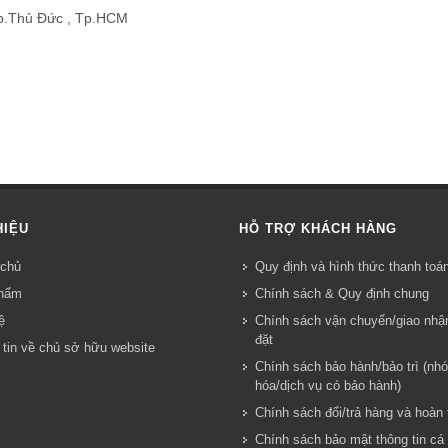
p.Thủ Đức
, Tp.HCM
HIỆU
HỖ TRỢ KHÁCH HÀNG
chủ
Quy định và hình thức thanh toá
hẩm
Chính sách & Quy định chung
̣
Chính sách vận chuyển/giao nhậ
đặt
tin về chủ sở hữu website
Chính sách bảo hành/bảo trì (nh
hóa/dịch vụ có bảo hành)
Chính sách đổi/trả hàng và hoàn 
Chính sách bảo mật thông tin cá