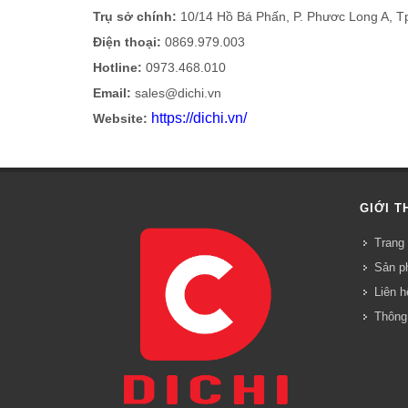
Trụ sở chính:
10/14 Hồ Bá Phấn, P. Phươc Long A,
T
Điện thoại:
0869.979.003
Hotline:
0973.468.010
Email:
sales@dichi.vn
https://dichi.vn/
Website:
GIỚI T
Trang 
Sản p
Liên hê
Thông 