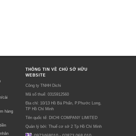
THÔNG TIN VỀ CHỦ SỞ HỮU
WEBSITE
n
Công ty TNHH Dichi
Mã số thuế: 0315912560
n/cài
Địa chỉ: 10/13 Hồ Bá Phấn, P.Phước Long,
TP Hồ Chí Minh
óm hàng
Tên quốc tế: DICHI COMPANY LIMITED
tiền
Quản lý bởi: Thuế cơ sở 2 Tp Hồ Chí Minh
 nhân
: 0973468010 - 02873.068.010