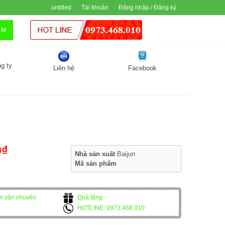
untitled
Tài khoản
Đăng nhập / Đăng ký
ẾM
g ty
Liên hệ
Facebook
0₫
Nhà sản xuất
Baijun
Mã sản phẩm
n vận chuyên
Quà tặng
g
HOTLINE: 0973.468.010