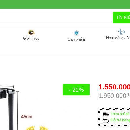
TÌM KI
Hoạt động côn
Giới thiệu
Sản phẩm
1.550.00
- 21%
1.950.000₫
Theo phí bê
Đổi trả hàn