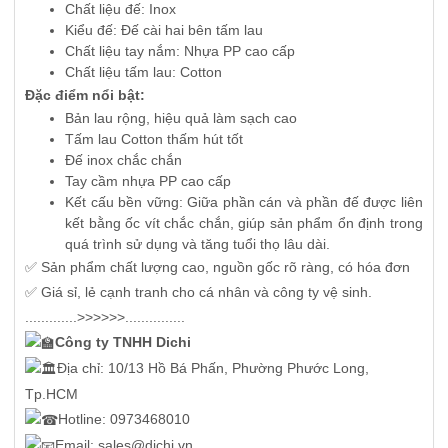
Chất liệu đế: Inox
Kiểu đế: Đế cài hai bên tấm lau
Chất liệu tay nắm: Nhựa PP cao cấp
Chất liệu tấm lau: Cotton
Đặc điểm nổi bật:
Bản lau rộng, hiệu quả làm sạch cao
Tấm lau Cotton thấm hút tốt
Đế inox chắc chắn
Tay cầm nhựa PP cao cấp
Kết cấu bền vững: Giữa phần cán và phần đế được liên
kết bằng ốc vít chắc chắn, giúp sản phẩm ổn định trong
quá trình sử dụng và tăng tuổi thọ lâu dài.
✅ Sản phẩm chất lượng cao, nguồn gốc rõ ràng, có hóa đơn
✅ Giá sỉ, lẻ cạnh tranh cho cá nhân và công ty vệ sinh.
.............>>>>>>...............
Công ty TNHH Dichi
Địa chỉ: 10/13 Hồ Bá Phấn, Phường Phước Long,
Tp.HCM
Hotline: 0973468010
Email: sales@dichi.vn